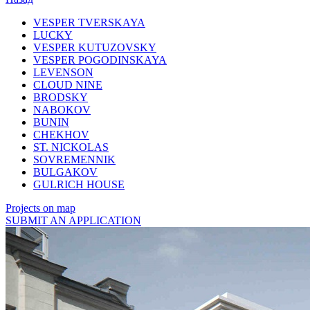
VESPER TVERSKAYA
LUCKY
VESPER KUTUZOVSKY
VESPER POGODINSKAYA
LEVENSON
CLOUD NINE
BRODSKY
NABOKOV
BUNIN
CHEKHOV
ST. NICKOLAS
SOVREMENNIK
BULGAKOV
GULRICH HOUSE
Projects on map
SUBMIT AN APPLICATION