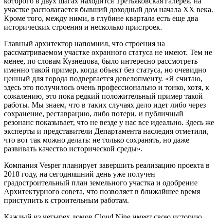
которого в двух шагах находится Третьяковская галерея, на
участке располагается бывший доходный дом начала XX века.
Кроме того, между ними, в глубине квартала есть еще два
исторических строения и несколько пристроек.
Главный архитектор напомнил, что строения на
рассматриваемом участке охранного статуса не имеют. Тем не
менее, по словам Кузнецова, было интересно рассмотреть
именно такой пример, когда объект без статуса, но очевидно
ценный для города подвергается девелопменту. «Я считаю,
здесь это получилось очень профессионально и тонко, хотя, к
сожалению, это пока редкий положительный пример такой
работы. Мы знаем, что в таких случаях дело идет либо через
сохранение, реставрацию, либо потери, и публичный
резонанс показывает, что не везде у нас все идеально. Здесь же
эксперты и представители Департамента наследия отметили,
что вот так можно делать: не только сохранять, но даже
развивать качество исторической среды».
Компания Vesper планирует завершить реализацию проекта в
2018 году, на сегодняшний день уже получен
градостроительный план земельного участка и одобрение
Архитектурного совета, что позволяет в ближайшее время
приступить к строительным работам.
Каждый из четырех домов Cloud Nine имеет свою историю,