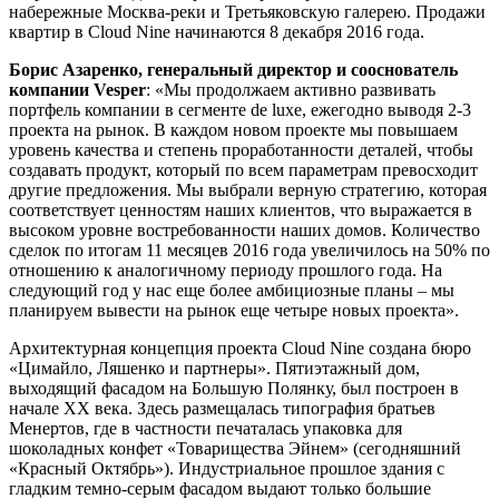
набережные Москва-реки и Третьяковскую галерею. Продажи
квартир в Cloud Nine начинаются 8 декабря 2016 года.
Борис Азаренко, генеральный директор и сооснователь
компании Vesper
: «Мы продолжаем активно развивать
портфель компании в сегменте de luxe, ежегодно выводя 2-3
проекта на рынок. В каждом новом проекте мы повышаем
уровень качества и степень проработанности деталей, чтобы
создавать продукт, который по всем параметрам превосходит
другие предложения. Мы выбрали верную стратегию, которая
соответствует ценностям наших клиентов, что выражается в
высоком уровне востребованности наших домов. Количество
сделок по итогам 11 месяцев 2016 года увеличилось на 50% по
отношению к аналогичному периоду прошлого года. На
следующий год у нас еще более амбициозные планы – мы
планируем вывести на рынок еще четыре новых проекта».
Архитектурная концепция проекта Cloud Nine создана бюро
«Цимайло, Ляшенко и партнеры». Пятиэтажный дом,
выходящий фасадом на Большую Полянку, был построен в
начале XX века. Здесь размещалась типография братьев
Менертов, где в частности печаталась упаковка для
шоколадных конфет «Товарищества Эйнем» (сегодняшний
«Красный Октябрь»). Индустриальное прошлое здания с
гладким темно-серым фасадом выдают только большие