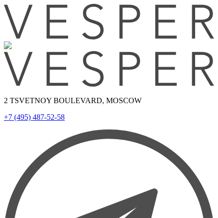
2 TSVETNOY BOULEVARD, MOSCOW
+7 (495) 487-52-58