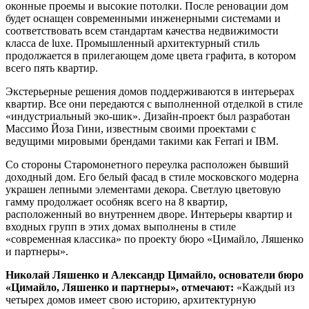
оконные проемы и высокие потолки. После реновации дом
будет оснащен современными инженерными системами и
соответствовать всем стандартам качества недвижимости
класса de luxe. Промышленный архитектурный стиль
продолжается в прилегающем доме цвета графита, в котором
всего пять квартир.
Экстерьерные решения домов поддерживаются в интерьерах
квартир. Все они передаются с выполненной отделкой в стиле
«индустриальный эко-шик». Дизайн-проект был разработан
Массимо Йоза Гини, известным своими проектами с
ведущими мировыми брендами такими как Ferrari и IBM.
Со стороны Старомонетного переулка расположен бывший
доходный дом. Его белый фасад в стиле московского модерна
украшен лепными элементами декора. Светлую цветовую
гамму продолжает особняк всего на 8 квартир,
расположенный во внутреннем дворе. Интерьеры квартир и
входных групп в этих домах выполнены в стиле
«современная классика» по проекту бюро «Цимайло, Ляшенко
и партнеры».
Николай Ляшенко и Александр Цимайло, основатели бюро
«Цимайло, Ляшенко и партнеры», отмечают:
«Каждый из
четырех домов имеет свою историю, архитектурную