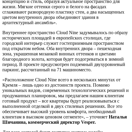
концепцию и стиль, образуя актуальное пространство для
жизни. Мягкие оттенки серого и белого на фасадах
сглаживают разнородную пластику стен, а два насыщенных
цветом внутренних двора объединяют здания в
архитектурный ансамбль».
Внутреннее пространство Cloud Nine задумывалось по образу
исторических площадей в европейских столицах, где
городской интерьер служит гостеприимным пространством
под открытом небом. Оба внутренних двора – пешеходная
зона, украшенная мозаикой винных оттенков и цветами
благородного золота, которая будет подогреваться в зимний
период. В проекте предусмотрен подземный двухуровневый
паркинг, рассчитанный на 71 машиноместо.
«Расположение Cloud Nine всего в нескольких минутах от
Кремля – лишь одно из достоинств проекта. Помимо
уникальных видов, современных технологических решений и
продуманных планировок, мы предлагаем нашим клиентам
готовый продукт – все квартиры будут реализовываться с
выполненной отделкой в двух стилевых решениях. Все это
обеспечивает высокий уровень комфорта, необходимый
клиентам в высоком ценовом сегменте», – уточняет
Наталья
Шичанина, коммерческий директор Vesper.