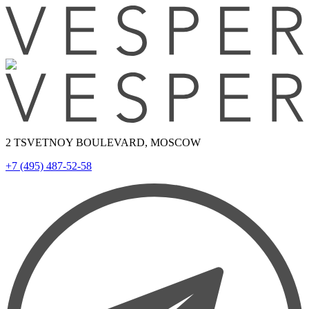
2 TSVETNOY BOULEVARD, MOSCOW
+7 (495) 487-52-58