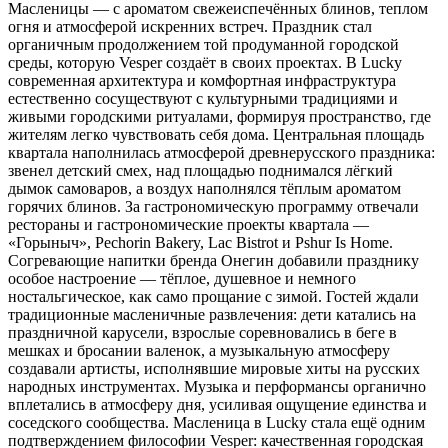
Масленицы — с ароматом свежеиспечённых блинов, теплом
огня и атмосферой искренних встреч. Праздник стал
органичным продолжением той продуманной городской
среды, которую Vesper создаёт в своих проектах. В Lucky
современная архитектура и комфортная инфраструктура
естественно сосуществуют с культурными традициями и
живыми городскими ритуалами, формируя пространство, где
жителям легко чувствовать себя дома. Центральная площадь
квартала наполнилась атмосферой древнерусского праздника:
звенел детский смех, над площадью поднимался лёгкий
дымок самоваров, а воздух наполнялся тёплым ароматом
горячих блинов. За гастрономическую программу отвечали
рестораны и гастрономические проекты квартала —
«Горыныч», Pechorin Bakery, Lac Bistrot и Pshur Is Home.
Согревающие напитки бренда Онегин добавили празднику
особое настроение — тёплое, душевное и немного
ностальгическое, как само прощание с зимой. Гостей ждали
традиционные масленичные развлечения: дети катались на
праздничной карусели, взрослые соревновались в беге в
мешках и бросании валенок, а музыкальную атмосферу
создавали артисты, исполнявшие мировые хиты на русских
народных инструментах. Музыка и перформансы органично
вплетались в атмосферу дня, усиливая ощущение единства и
соседского сообщества. Масленица в Lucky стала ещё одним
подтверждением философии Vesper: качественная городская