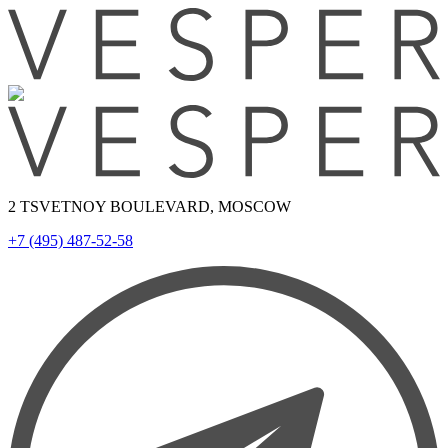
2 TSVETNOY BOULEVARD, MOSCOW
+7 (495) 487-52-58