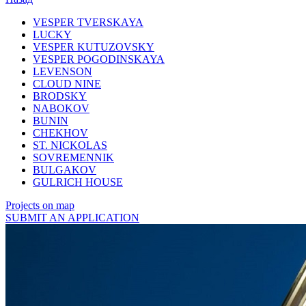
VESPER TVERSKAYA
LUCKY
VESPER KUTUZOVSKY
VESPER POGODINSKAYA
LEVENSON
CLOUD NINE
BRODSKY
NABOKOV
BUNIN
CHEKHOV
ST. NICKOLAS
SOVREMENNIK
BULGAKOV
GULRICH HOUSE
Projects on map
SUBMIT AN APPLICATION