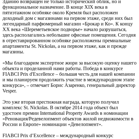
Зданию возвращен не только исторический облик, но и
функциональное назначение. В конце XIX века в
пятиэтажном особняке около Кремля был расположен
доходный дом с магазинами на первом этаже, среди них был
легендарный парфюмерный магазин «Брокар и Ко». К концу
XX века «Шереметьевское подворье» начало разрушаться,
здесь располагались небольшие офисные помещения. Сегодня
в отреставрированном особняке расположены премиальные
апартаменты St. Nickolas, а на первом этаже, как и прежде
магазины.
«Мы благодарим экспертное жюри за высокую оценку нашего
объекта и проделанной нами работы. Победа в конкурсе
FIABCI Prix d'Excellence – большая честь для нашей компании
и мы планируем продолжить участие в международном этапе
конкурса», – отмечает Борис Азаренко, генеральный директор
Vesper.
Это уже вторая престижная награда, которую получил
комплекс St. Nickolas. В октябре 2014 года объект был
удостоен премии International Property Awards в номинации
«Реновация/Редевелопмент объектов жилой недвижимости в
России и Европе» номинации «Девелопмент».
FIABCI Prix d’Excellence – международный конкурс