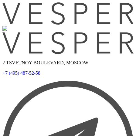
2 TSVETNOY BOULEVARD, MOSCOW
+7 (495) 487-52-58